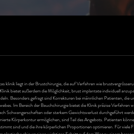
as klinik liegt in der Brustchirurgie, die auf Verfahren wie brustvergrösser
e Klinik bietet außerdem die Möglichkeit, brust implantate individuell anzup
ndeln. Besonders gefragt sind Korrekturen bei männlichen Patienten, die un
bes. Im Bereich der Bauchchirurgie bietet die Klinik präzise Verfahren w
nach Schwangerschaften oder starkem Gewichtsverlust durchgeführt werde
nierte Körperkontur ermöglichen, sind Teil des Angebots. Patienten könne
stimmt sind und die ihre körperlichen Proportionen optimieren. Für viele F
 plastische chirurg einen wichtigen Schritt auf dem Weg zu einem besse