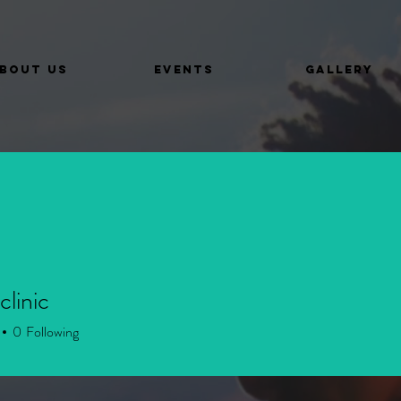
BOUT US
EVENTS
GALLERY
clinic
0
Following