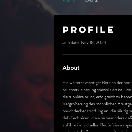
Profile
Events
Profile
Join date: Nov 18, 2024
About
Ein weiterer wichtiger Bereich der bonit
brustverkleinerung spezialisiert ist. Di
die tubuläre brust, erfolgreich zu beha
Vergrößerung des männlichen Brustgewe
bauchdeckenstraffung an, die häufig 
def-Techniken, die eine besonders defi
auf ihre individuellen Bedürfnisse abge
bedeutet die Zusammenarbeit mit einem